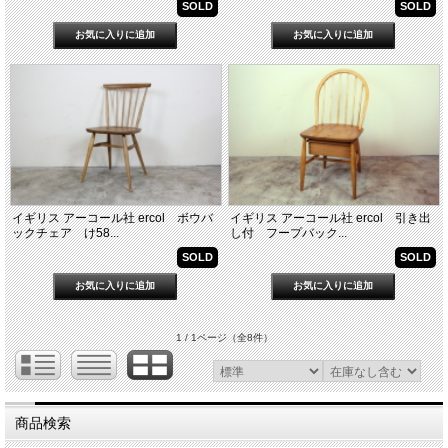
SOLD
SOLD
イギリス アーコール社 ercol ボウバ
イギリス アーコール社 ercol 引き出
ックチェア け58...
し付 フープバック...
SOLD
SOLD
1 / 1ページ
（全8件）
商品検索