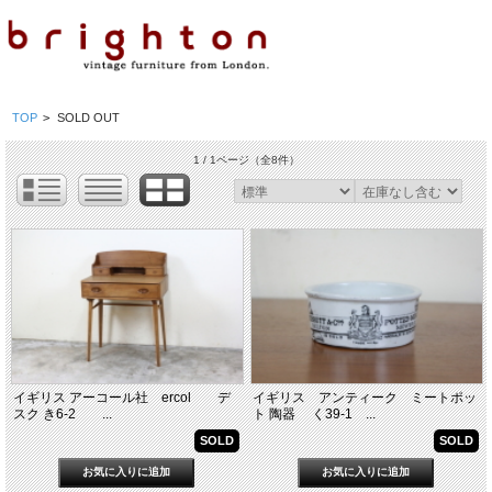
TOP
>
SOLD OUT
1 / 1ページ
（全8件）
イギリス アーコール社 ercol デ
イギリス アンティーク ミートポッ
スク き6-2 ...
ト 陶器 く39-1 ...
SOLD
SOLD