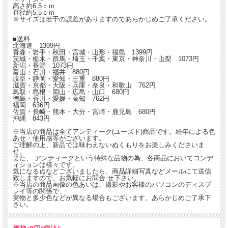
高さ約6.5ｃｍ
直径約5.5ｃｍ
※サイズは若干の誤差がありますのであらかじめご了承ください。
■送料
北海道 1399円
青森・岩手・秋田・宮城・山形・福島 1399円
茨城・栃木・群馬・埼玉・千葉・東京・神奈川・山梨 1073円
新潟・長野 1073円
富山・石川・福井 880円
岐阜・静岡・愛知・三重 880円
滋賀・京都・大阪・兵庫・奈良・和歌山 762円
鳥取・島根・岡山・広島・山口 680円
徳島・香川・愛媛・高知 762円
福岡 636円
佐賀・長崎・熊本・大分・宮崎・鹿児島 680円
沖縄 843円
※当店の商品は全てアンティーク(ユーズド)商品です。経年による色
あせ・使用感等がございます。
ご理解の上、新品では味わえないぬくもりをお楽しみくださいま
せ。
また、 アンティークという特殊な品物の為、各商品においてコンデ
ィションは様々です。
気になる点などございましたら、商品詳細写真などメールにて送信
致しますので、お気軽にお問合 せ下さい。
※当店の商品画像の色あいは、撮影やお客様のパソコンのディスプ
レイ等の関係で、
実物と多少色などが異なる場合もございます。あらかじめご了承下
さい。