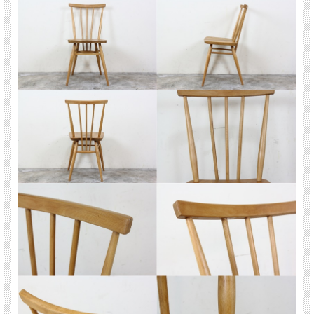
当店で販売しているアーコール家具は主に1950～70年に製造されたヴィンテージ
品です。
新品にはない深みや味わいのあるヴィンテージ品は、現在イギリスでも数が減り、
入手困難になると同時に価値も上がっています。
お気に入りのアーコール家具を見つけた時は、是非ご検討下さい♪
<製造年代＞
1960年代
＜材質＞
エルム材・ブナ材
＜製造国＞
イギリス
＜サイズ＞
W 43ｃｍ×D 44ｃｍ×H 78.5ｃｍ（座面高44cm）
※サイズはそれぞれ最大値にて記載しております。
※サイズは若干の誤差がありますのであらかじめご了承ください。
※湿った物や熱い物を直接置かれますと染みができますので、ご注意下さい。
カップ等を置かれる際は、マットやコースターの使用をおすすめ致します。
＜必ずお読みください＞
不良品の場合、商品到着後3日以内にメールで詳細をご連絡ください。
ヴィンテージ品の為、小傷等、不良品とみなさない物もございます。
それ以降も商品に不具合が出た場合、到着から半年以内は無料で修理を承ります。
その際、梱包代・往復送料はご負担頂きます。予めご了承下さい。
詳しくは
コチラ
よりご確認下さい。