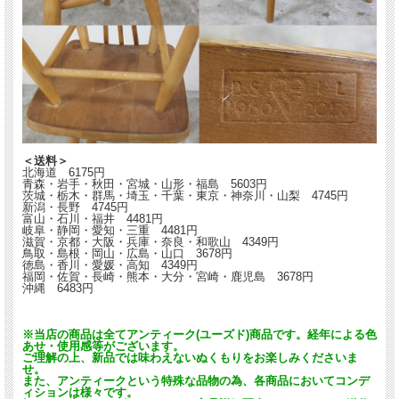
＜送料＞
北海道 6175円
青森・岩手・秋田・宮城・山形・福島 5603円
茨城・栃木・群馬・埼玉・千葉・東京・神奈川・山梨 4745円
新潟・長野 4745円
富山・石川・福井 4481円
岐阜・静岡・愛知・三重 4481円
滋賀・京都・大阪・兵庫・奈良・和歌山 4349円
鳥取・島根・岡山・広島・山口 3678円
徳島・香川・愛媛・高知 4349円
福岡・佐賀・長崎・熊本・大分・宮崎・鹿児島 3678円
沖縄 6483円
※当店の商品は全てアンティーク(ユーズド)商品です。経年による色
あせ・使用感等がございます。
ご理解の上、新品では味わえないぬくもりをお楽しみくださいま
せ。
また、アンティークという特殊な品物の為、各商品においてコンデ
ィションは様々です。