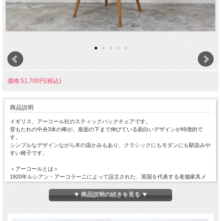
価格:51,700円(税込)
商品説明
イギリス、アーコール社のスティックバックチェアです。
背もたれの中央3本の棒が、座面の下まで伸びている面白いデザインが特徴的で
す。
シンプルなデザインながら木の温かみもあり、クラシックにもモダンにも馴染みや
すい椅子です。
＜アーコールとは＞
1920年ルシアン・アーコラーニによって設立された、英国を代表する老舗家具メ
ーカー。
スチームで木を湾曲させるウィンザーチェアの製造技術を完成させたほか、
▼ 商品説明の続きを見る ▼
ニレ材を自由自在に変形させる事も実現しました。
近年ではマーガレットハウエルによって復刻された事でも有名です。
日本でもCMやテレビのセットなどにもよく使われている大人気商品です。