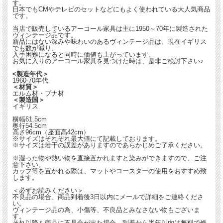
す。
日本でもCMやテレビのセットなどにもよく使われている大人気商品
です。
当店で販売しているアーコール家具は主に1950～70年に製造された
ヴィンテージ品です。
新品にはない深みや味わいのあるヴィンテージ品は、現在イギリス
でも数が減り、
入手困難になると同時に価値も上がっています。
お気に入りのアーコール家具を見つけた時は、是非ご検討下さい♪
<製造年代＞
1960-70年代
＜材質＞
エルム材・ブナ材
＜製造国＞
イギリス
横幅61.5cm
奥行54.5cm
高さ96cm（座面高42cm）
※サイズはそれぞれ最大値にて記載しております。
※サイズは若干の誤差がありますのであらかじめご了承ください。
※湿った物や熱い物を直接置かれますと染みができますので、ご注
意下さい。
カップ等を置かれる際は、マットやコースターの使用をおすすめ致
します。
＜必ずお読みください＞
不良品の場合、商品到着後3日以内にメールで詳細をご連絡くださ
い。
ヴィンテージ品の為、小傷等、不良品とみなさない物もございま
す。
それ以降も商品に不具合が出た場合、到着から半年以内は無料で修