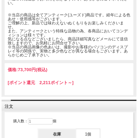
い。
※当店の商品は全てアンティーク(ユーズド)商品です。経年による色
あせ・使用感等がございます。
ご理解の上、新品では味わえないぬくもりをお楽しみくださいま
せ。
また、アンティークという特殊な品物の為、各商品においてコンデ
ィションは様々です。
気になる点などございましたら、商品詳細写真などメールにて送信
致しますので、お気軽にお問合せ下さい。
※当店の商品画像の色あいは、撮影やお客様のパソコンのディスプ
レイ等の関係で、実物と多少色などが異なる場合もございます。あ
らかじめご了承下さい。
価格:
73,700円
(税込)
[ポイント還元 2,211ポイント～]
注文
購入数：
個
在庫
1個