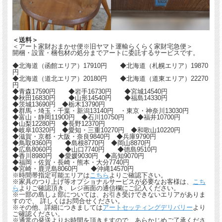
＜送料＞
＜アート家財おまかせ便※旧ヤマト運輸らくらく家財宅急便＞
開梱・設置・梱包材の処分までアートに委託するサービスです。
◆北海道（函館エリア）17910円 ◆北海道（札幌エリア）19870
円
◆北海道（道北エリア）20180円 ◆北海道（道東エリア）22270
円
◆青森17590円 ◆岩手16730円 ◆宮城14540円
◆秋田16830円 ◆山形14540円 ◆福島14330円
◆茨城13690円 ◆栃木13790円
◆群馬・埼玉・千葉・新潟13140円 ・東京・神奈川13030円
◆富山・静岡11900円 ◆石川10750円 ◆福井10700円
◆山梨12280円 ◆長野12370円
◆岐阜10320円 ◆愛知・三重10270円 ◆和歌山10220円
◆滋賀・京都・大阪・奈良9840円 ◆兵庫9790円
◆鳥取9360円 ◆島根8770円 ◆岡山8870円
◆広島8060円 ◆山口7740円 ◆徳島9510円
◆香川8980円 ◆愛媛9030円 ◆高知9070円
◆福岡・佐賀・長崎・熊本・大分7740円
◆宮崎・鹿児島8060円 ◆沖縄14570円
※時間帯指定可能エリアは
こちら
よりご確認下さい。
※家具のつり上げ等オプショナルサービスが必要なお客様は、
こち
ら
よりご確認頂き、レジ画面の通信欄にご記入ください。
※一部の島しょ部については、お引き受けできないエリアがありま
すので、 詳しくはお問合せください。
※その他、詳細につきましては
アートセッティングデリバリー
より
ご確認ください。
※通常の発送よりお時間を頂きますので、あらかじめご了承くださ