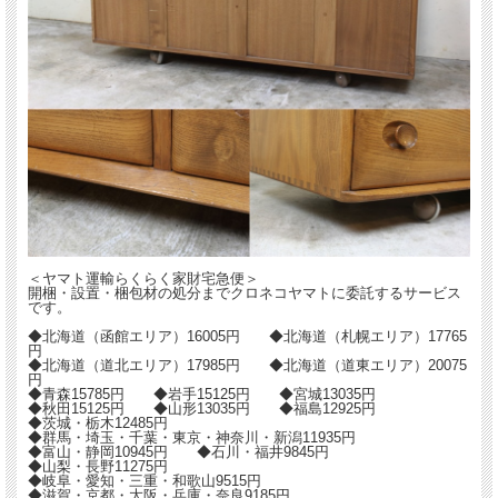
＜ヤマト運輸らくらく家財宅急便＞
開梱・設置・梱包材の処分までクロネコヤマトに委託するサービス
です。
◆北海道（函館エリア）16005円 ◆北海道（札幌エリア）17765
円
◆北海道（道北エリア）17985円 ◆北海道（道東エリア）20075
円
◆青森15785円 ◆岩手15125円 ◆宮城13035円
◆秋田15125円 ◆山形13035円 ◆福島12925円
◆茨城・栃木12485円
◆群馬・埼玉・千葉・東京・神奈川・新潟11935円
◆富山・静岡10945円 ◆石川・福井9845円
◆山梨・長野11275円
◆岐阜・愛知・三重・和歌山9515円
◆滋賀・京都・大阪・兵庫・奈良9185円