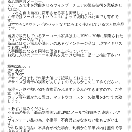
る老舗家具メーカー。
スチームで木を湾曲させるウィンザーチェアの製造技術を完成させ
たほか、
ニレ材を自由自在に変形させる事も実現しました。
近年ではマーガレットハウエルによって復刻された事でも有名で
す。
日本でもCMやテレビのセットなどにもよく使われている大人気商品
です。
当店で販売しているアーコール家具は主に1950～70年に製造された
ヴィンテージ品です。
新品にはない深みや味わいのあるヴィンテージ品は、現在イギリス
でも数が減り、
入手困難になると同時に価値も上がっています。
お気に入りのアーコール家具を見つけた時は、是非ご検討下さい♪
横幅129.5cm
奥行46cm
高さ76cm
※サイズはそれぞれ最大値にて記載しております。
※サイズは若干の誤差がありますのであらかじめご了承ください。
※湿った物や熱い物を直接置かれますと染みができますので、ご注
意下さい。
カップ等を置かれる際は、マットやコースターの使用をおすすめ致
します。
＜必ずお読みください＞
不良品の場合、商品到着後3日以内にメールで詳細をご連絡くださ
い。
ヴィンテージ品の為、小傷等、不良品とみなさない物もございま
す。
それ以降も商品に不具合が出た場合、到着から半年以内は無料で修
理を承ります。