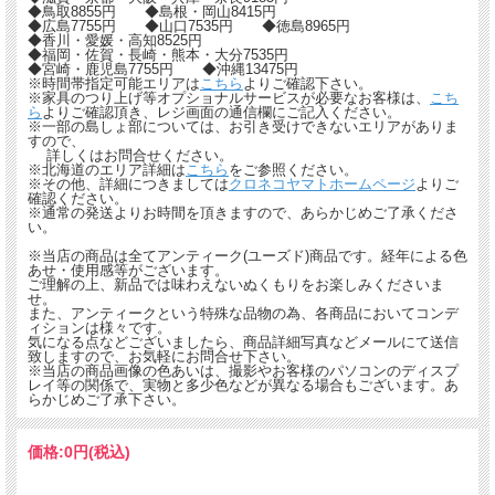
◆鳥取8855円 ◆島根・岡山8415円
◆広島7755円 ◆山口7535円 ◆徳島8965円
◆香川・愛媛・高知8525円
◆福岡・佐賀・長崎・熊本・大分7535円
◆宮崎・鹿児島7755円 ◆沖縄13475円
※時間帯指定可能エリアは
こちら
よりご確認下さい。
※家具のつり上げ等オプショナルサービスが必要なお客様は、
こち
ら
よりご確認頂き、レジ画面の通信欄にご記入ください。
※一部の島しょ部については、お引き受けできないエリアがありま
すので、
詳しくはお問合せください。
※北海道のエリア詳細は
こちら
をご参照ください。
※その他、詳細につきましては
クロネコヤマトホームページ
よりご
確認ください。
※通常の発送よりお時間を頂きますので、あらかじめご了承くださ
い。
※当店の商品は全てアンティーク(ユーズド)商品です。経年による色
あせ・使用感等がございます。
ご理解の上、新品では味わえないぬくもりをお楽しみくださいま
せ。
また、アンティークという特殊な品物の為、各商品においてコンデ
ィションは様々です。
気になる点などございましたら、商品詳細写真などメールにて送信
致しますので、お気軽にお問合せ下さい。
※当店の商品画像の色あいは、撮影やお客様のパソコンのディスプ
レイ等の関係で、実物と多少色などが異なる場合もございます。あ
らかじめご了承下さい。
価格:
0円
(税込)