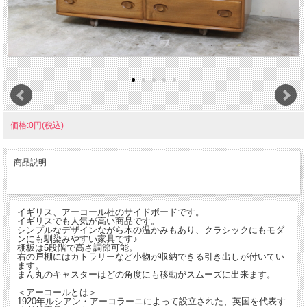
価格:0円(税込)
商品説明
イギリス、アーコール社のサイドボードです。
イギリスでも人気が高い商品です。
シンプルなデザインながら木の温かみもあり、クラシックにもモダ
ンにも馴染みやすい家具です♪
棚板は5段階で高さ調節可能。
右の戸棚にはカトラリーなど小物が収納できる引き出しが付いてい
ます。
まん丸のキャスターはどの角度にも移動がスムーズに出来ます。
＜アーコールとは＞
1920年ルシアン・アーコラーニによって設立された、英国を代表す