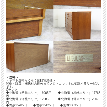
＜送料＞
＜ヤマト運輸らくらく家財宅急便＞
開梱・設置・梱包材の処分までクロネコヤマトに委託するサービス
です。
Cランク
◆北海道（函館エリア）16005円 ◆北海道（札幌エリア）17765
円
◆北海道（道北エリア）17985円 ◆北海道（道東エリア）20075
円
◆青森15785円 ◆岩手15125円 ◆宮城13035円