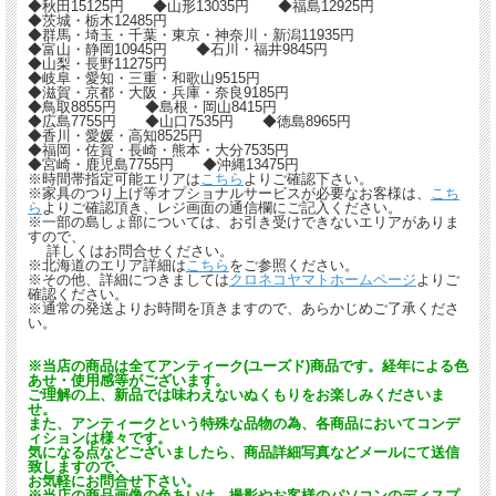
◆秋田15125円 ◆山形13035円 ◆福島12925円
◆茨城・栃木12485円
◆群馬・埼玉・千葉・東京・神奈川・新潟11935円
◆富山・静岡10945円 ◆石川・福井9845円
◆山梨・長野11275円
◆岐阜・愛知・三重・和歌山9515円
◆滋賀・京都・大阪・兵庫・奈良9185円
◆鳥取8855円 ◆島根・岡山8415円
◆広島7755円 ◆山口7535円 ◆徳島8965円
◆香川・愛媛・高知8525円
◆福岡・佐賀・長崎・熊本・大分7535円
◆宮崎・鹿児島7755円 ◆沖縄13475円
※時間帯指定可能エリアは
こちら
よりご確認下さい。
※家具のつり上げ等オプショナルサービスが必要なお客様は、
こち
ら
よりご確認頂き、レジ画面の通信欄にご記入ください。
※一部の島しょ部については、お引き受けできないエリアがありま
すので、
詳しくはお問合せください。
※北海道のエリア詳細は
こちら
をご参照ください。
※その他、詳細につきましては
クロネコヤマトホームページ
よりご
確認ください。
※通常の発送よりお時間を頂きますので、あらかじめご了承くださ
い。
※当店の商品は全てアンティーク(ユーズド)商品です。経年による色
あせ・使用感等がございます。
ご理解の上、新品では味わえないぬくもりをお楽しみくださいま
せ。
また、アンティークという特殊な品物の為、各商品においてコンデ
ィションは様々です。
気になる点などございましたら、商品詳細写真などメールにて送信
致しますので、
お気軽にお問合せ下さい。
※当店の商品画像の色あいは、撮影やお客様のパソコンのディスプ