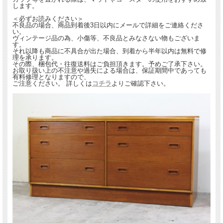
します。
＜必ずお読みください＞
不良品の場合、商品到着後3日以内にメールで詳細をご連絡くださ
い。
ヴィンテージ品の為、小傷等、不良品とみなさない物もございま
す。
それ以降も商品に不具合が出た場合、到着から半年以内は無料で修
理を承ります。
その際、梱包代・往復送料はご負担頂きます。予めご了承下さい。
お取り扱い上の不注意や過失による場合は、保証期間中であっても
有料修理となりますので、
ご注意ください。 詳しくは
コチラ
よりご確認下さい。