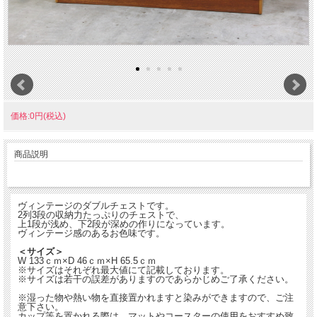
価格:0円(税込)
商品説明
ヴィンテージのダブルチェストです。
2列3段の収納力たっぷりのチェストで、
上1段が浅め、下2段が深めの作りになっています。
ヴィンテージ感のあるお色味です。
＜サイズ＞
W 133ｃｍ×D 46ｃｍ×H 65.5ｃｍ
※サイズはそれぞれ最大値にて記載しております。
※サイズは若干の誤差がありますのであらかじめご了承ください。
※湿った物や熱い物を直接置かれますと染みができますので、ご注
意下さい。
カップ等を置かれる際は、マットやコースターの使用をおすすめ致