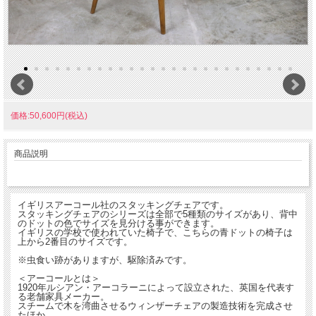
価格:50,600円(税込)
商品説明
イギリスアーコール社のスタッキングチェアです。
スタッキングチェアのシリーズは全部で5種類のサイズがあり、背中
のドットの色でサイズを見分ける事ができます。
イギリスの学校で使われていた椅子で、こちらの青ドットの椅子は
上から2番目のサイズです。
※虫食い跡がありますが、駆除済みです。
＜アーコールとは＞
1920年ルシアン・アーコラーニによって設立された、英国を代表す
る老舗家具メーカー。
スチームで木を湾曲させるウィンザーチェアの製造技術を完成させ
たほか、