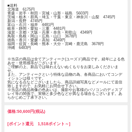
■送料
北海道 6175円
青森・岩手・秋田・宮城・山形・福島 5603円
茨城・栃木・群馬・埼玉・千葉・東京・神奈川・山梨 4745円
新潟・長野 4745円
富山・石川・福井 4481円
岐阜・静岡・愛知・三重 4481円
滋賀・京都・大阪・兵庫・奈良・和歌山 4349円
鳥取・島根・岡山・広島・山口 3678円
徳島・香川・愛媛・高知 4349円
福岡・佐賀・長崎・熊本・大分・宮崎・鹿児島 3678円
沖縄 6483円
※当店の商品は全てアンティーク(ユーズド)商品です。経年による色
あせ・使用感等がございます。
ご理解の上、新品では味わえないぬくもりをお楽しみくださいま
せ。
また、アンティークという特殊な品物の為、各商品においてコンデ
ィションは様々です。
気になる点などございましたら、商品詳細写真などメールにて送信
致しますので、お気軽にお問合せ下さい。
※当店の商品画像の色あいは、撮影やお客様のパソコンのディスプ
レイ等の関係で、実物と多少色などが異なる場合もございます。あ
らかじめご了承下さい。
価格:
50,600円
(税込)
[ポイント還元 1,518ポイント～]