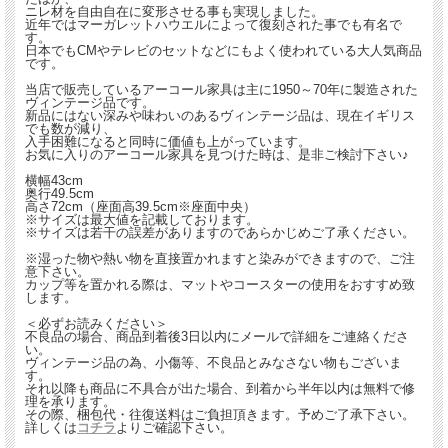
ニレ材を自由自在に変形させる事も実現しました。
近年ではマーガレットハウエルによって復刻された事でも有名で
す。
日本でもCMやテレビのセットなどにもよく使われている大人気商品
です。
当店で販売しているアーコール家具は主に1950～70年に製造された
ヴィンテージ品です。
新品にはない深みや味わいのあるヴィンテージ品は、現在イギリス
でも数が減り、
入手困難になると同時に価値も上がっています。
お気に入りのアーコール家具を見つけた時は、是非ご検討下さい♪
横幅43cm
奥行49.5cm
高さ72cm（座面高39.5cm※座面中央）
※サイズは最大値を記載しております。
※サイズは若干の誤差がありますのであらかじめご了承ください。
※湿った物や熱い物を直接置かれますと染みができますので、ご注
意下さい。
カップ等を置かれる際は、マットやコースターの使用をおすすめ致
します。
＜必ずお読みください＞
不良品の場合、商品到着後3日以内にメールで詳細をご連絡くださ
い。
ヴィンテージ品の為、小傷等、不良品とみなさない物もございま
す。
それ以降も商品に不具合が出た場合、到着から半年以内は無料で修
理を承ります。
その際、梱包代・往復送料はご負担頂きます。予めご了承下さい。
詳しくは
コチラ
よりご確認下さい。